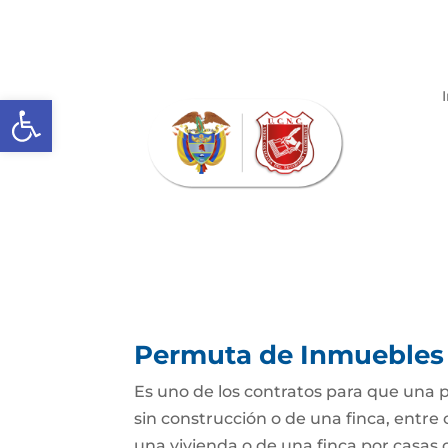
Abrir barra de herramientas
Permuta de Inmuebles
Es uno de los contratos para que una p
sin construcción o de una finca, entre 
una vivienda o de una finca por casas o