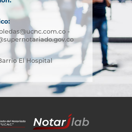
ión:
ico:
boledas@ucnc.com.co -
@supernotariado.gov.co
Barrio El Hospital