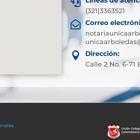
Líneas de atenc

(321)3363521
Correo electrón

notariaunicaar
unicaarboledas
Dirección:

Calle 2 No. 6-71 
onales