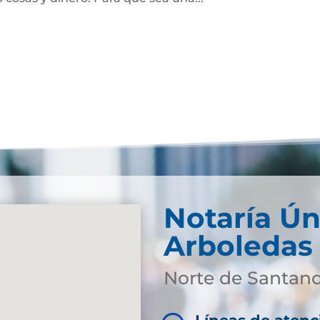
Notaría Ún
Arboledas
Norte de Santan