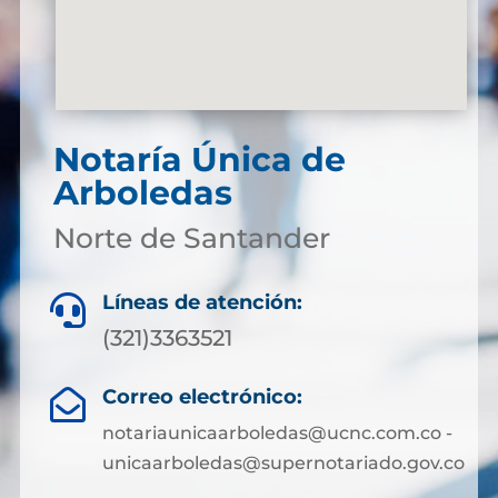
Notaría Única de
Arboledas
Norte de Santander
Líneas de atención:

(321)3363521
Correo electrónico:

notariaunicaarboledas@ucnc.com.co -
unicaarboledas@supernotariado.gov.co