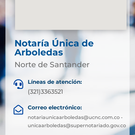
Notaría Única de
Arboledas
Norte de Santander
Líneas de atención:

(321)3363521
Correo electrónico:

notariaunicaarboledas@ucnc.com.co -
unicaarboledas@supernotariado.gov.co