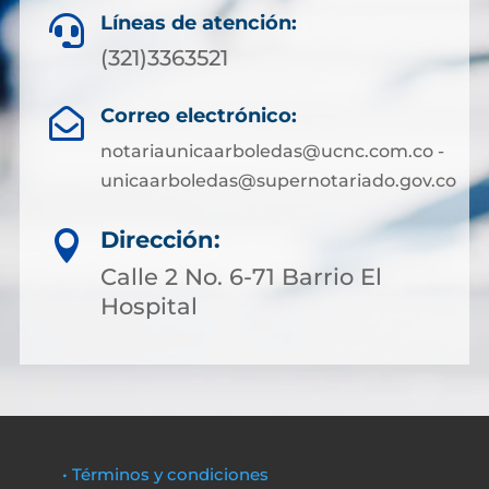
Líneas de atención:

(321)3363521
Correo electrónico:

notariaunicaarboledas@ucnc.com.co -
unicaarboledas@supernotariado.gov.co
Dirección:

Calle 2 No. 6-71 Barrio El
Hospital
• Términos y condiciones