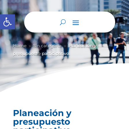
Abrir barra de herramientas
Home
Sin categoría
Planeación y
9
9
presupuesto participativo.
Planeación y
presupuesto