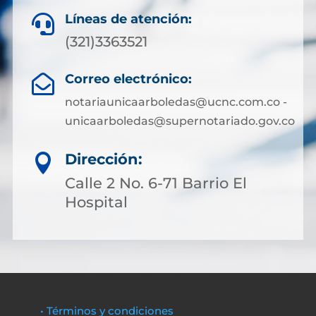
Líneas de atención:

(321)3363521
Correo electrónico:

notariaunicaarboledas@ucnc.com.co -
unicaarboledas@supernotariado.gov.co
Dirección:

Calle 2 No. 6-71 Barrio El
Hospital
• Términos y condiciones