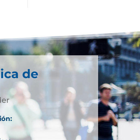
ica de
der
ión: