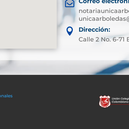
Correo electrón

notariaunicaar
unicaarboledas
Dirección:

Calle 2 No. 6-71 
onales