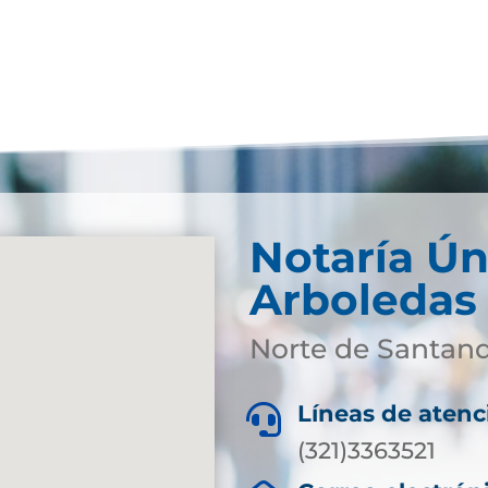
Notaría Ún
Arboledas
Norte de Santan
Líneas de atenc

(321)3363521