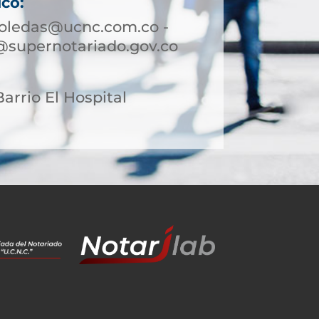
ico:
boledas@ucnc.com.co -
@supernotariado.gov.co
Barrio El Hospital