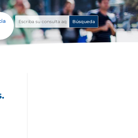
cia
.