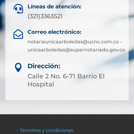
Líneas de atención:

(321)3363521
Correo electrónico:

notariaunicaarboledas@ucnc.com.co -
unicaarboledas@supernotariado.gov.co
Dirección:

Calle 2 No. 6-71 Barrio El
Hospital
• Términos y condiciones