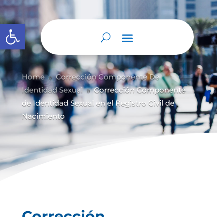
Abrir barra de herramientas
Home
Corrección Componente De
9
Identidad Sexual
Corrección Componente
9
de Identidad Sexual en el Registro Civil de
Nacimiento
Corrección