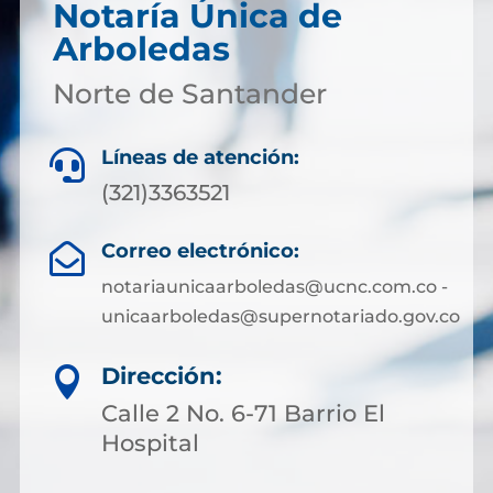
Notaría Única de
Arboledas
Norte de Santander
Líneas de atención:

(321)3363521
Correo electrónico:

notariaunicaarboledas@ucnc.com.co -
unicaarboledas@supernotariado.gov.co
Dirección:

Calle 2 No. 6-71 Barrio El
Hospital