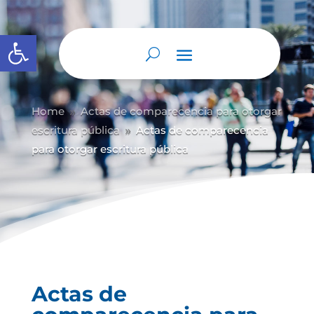
Abrir barra de herramientas
Home
Actas de comparecencia para otorgar
9
escritura pública
Actas de comparecencia
9
para otorgar escritura pública
Actas de