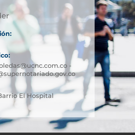
der
ión:
ico:
boledas@ucnc.com.co -
@supernotariado.gov.co
Barrio El Hospital