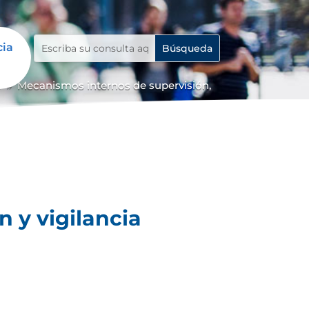
cia
o
Mecanismos internos de supervisión,
9
 y vigilancia