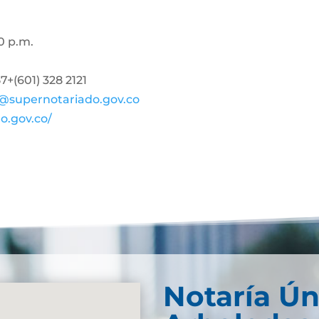
0 p.m.
+(601) 328 2121
@supernotariado.gov.co
o.gov.co/
Notaría Ún