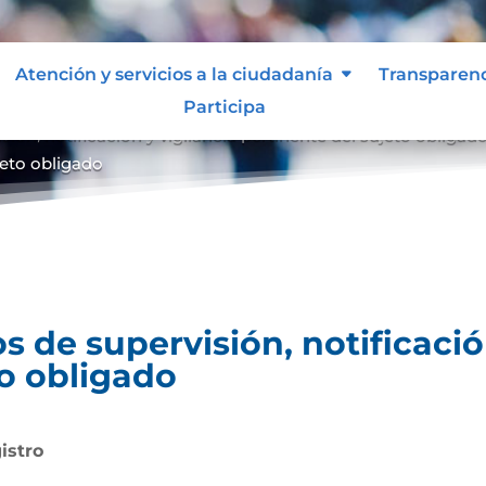
Atención y servicios a la ciudadanía
Transparen
Participa
ón, notificación y vigilancia pertinente del sujeto obligad
ujeto obligado
 de supervisión, notificación
to obligado
istro