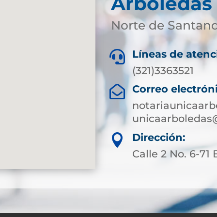
Arboledas
Norte de Santan
Líneas de atenc

(321)3363521
Correo electrón

notariaunicaar
unicaarboledas
Dirección:

Calle 2 No. 6-71 